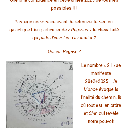
Une jolie coïncidence en cette année 2025 de tous les
possibles !!!
Passage nécessaire avant de retrouver le secteur
galactique bien particulier de
« Pegasus
» le cheval ailé
qu
i parle d’envol et d’aspiration?
Qui est Pégase ?
Le nombre « 21 »se
manifeste
28+2+2025 –
le
Monde
évoque la
finalité du chemin, là
où tout est en ordre
et
Shin
qui révèle
notre pouvoir