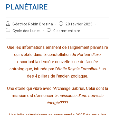
PLANÉTAIRE
Auteur/autrice
Publication
Béatrice Robin Brezina
28 février 2025
de
publiée :
Post
Commentaires
Cycle des Lunes
0 commentaire
la
category:
de
publication :
la
publication :
Quelles informations émanent de l’alignement planétaire
qui s’étale dans la constellation
du Porteur d’eau
escortant la dernière nouvelle lune de l’année
astrologique, infusée par l’
étoile Royale Fomalhaut
, un
des 4 piliers de l’ancien zodiaque.
Une étoile qui vibre avec l’Archange Gabriel, Celui dont la
mission est d’annoncer l
a naissance d’une nouvelle
énergi
e????