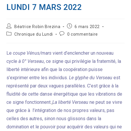
LUNDI 7 MARS 2022
Auteur/autrice
Publication
Béatrice Robin Brezina
6 mars 2022
de
publiée :
Post
Commentaires
Chronique du Lundi
0 commentaire
la
category:
de
publication :
la
publication :
Le
coupe Vénus/mars
vient d’enclencher un nouveau
cycle
à 0° Verseau
, ce signe qui privilégie la fraternité, la
liberté intérieure afin que la coopération puisse
s’exprimer entre les individus.
Le glyphe du Verseau
est
représenté par deux vagues parallèles.
C’est grâce à la
fluidité de cette danse énergétique que les vibrations de
ce signe fonctionnent.
.
La liberté Verseau
ne peut se vivre
que grâce à l’intégration de nos propres valeurs, pas
celles des autres, sinon nous glissons dans la
domination et le pouvoir pour acquérir des valeurs qui ne